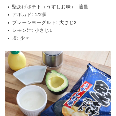
堅あげポテト（うすしお味）: 適量
アボカド: 1/2個
プレーンヨーグルト: 大さじ2
レモン汁: 小さじ1
塩: 少々