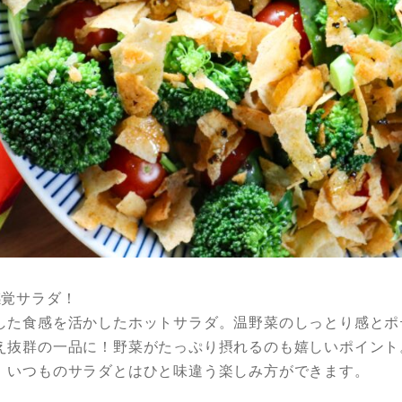
感覚サラダ！
した食感を活かしたホットサラダ。温野菜のしっとり感とポ
え抜群の一品に！野菜がたっぷり摂れるのも嬉しいポイント
、いつものサラダとはひと味違う楽しみ方ができます。